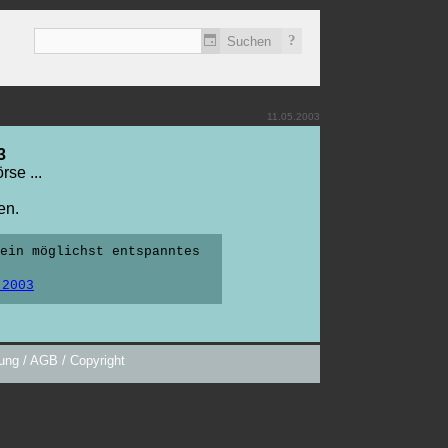
?
11.05.2003
3
rse ...
en.
ein möglichst entspanntes
.2003
ung / AGB / Copyright