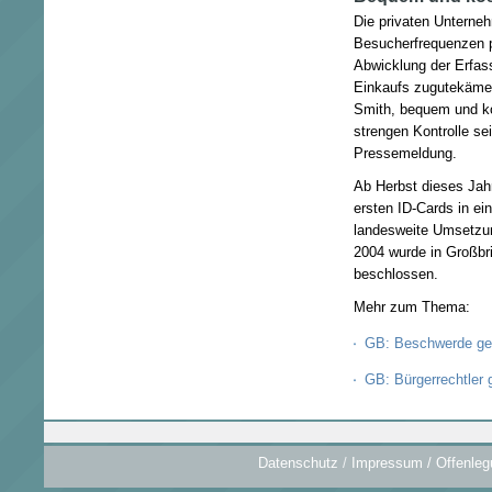
Die privaten Unterne
Besucherfrequenzen p
Abwicklung der Erfas
Einkaufs zugutekäme,
Smith, bequem und ko
strengen Kontrolle se
Pressemeldung.
Ab Herbst dieses Jah
ersten ID-Cards in ei
landesweite Umsetzung
2004 wurde in Großbri
beschlossen.
Mehr zum Thema:
GB: Beschwerde geg
GB: Bürgerrechtler 
Datenschutz
/
Impressum / Offenleg