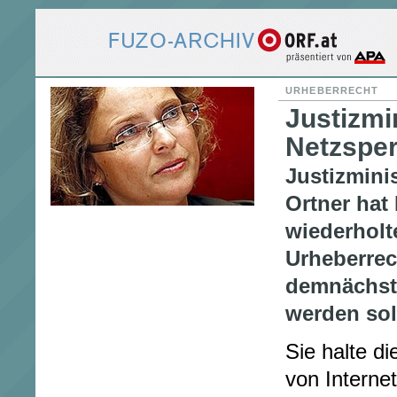
URHEBERRECHT
Justizmi
Netzspe
Justizmini
Ortner hat
wiederholt
Urheberrec
demnächst 
werden soll
Sie halte di
von Interne