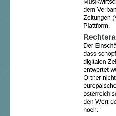
Musikwirtsc
dem Verban
Zeitungen (
Plattform.
Rechtsra
Der Einschä
dass schöpf
digitalen Z
entwertet w
Ortner nich
europäische
österreichi
den Wert de
hoch."