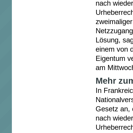
nach wieder
Urheberrech
zweimalige
Netzzugang 
Lösung, sag
einem von d
Eigentum v
am Mittwoch
Mehr zu
In Frankrei
Nationalve
Gesetz an, 
nach wieder
Urheberrech