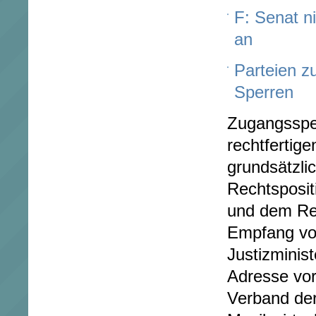
F: Senat n
an
Parteien z
Sperren
Zugangssper
rechtfertige
grundsätzli
Rechtsposit
und dem Rec
Empfang vo
Justizminist
Adresse vo
Verband der