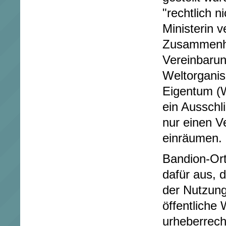
"rechtlich n
Ministerin 
Zusammenha
Vereinbaru
Weltorganisa
Eigentum (
ein Ausschli
nur einen 
einräumen.
Bandion-Ort
dafür aus, 
der Nutzung
öffentliche
urheberrech