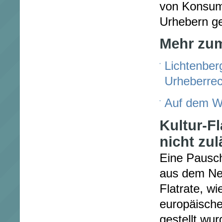
von Konsum
Urhebern g
Mehr zu
Lichtenberg
Urheberrec
Auf dem We
Kultur-Fl
nicht zul
Eine Pausch
aus dem Net
Flatrate, wi
europäische
gestellt wur