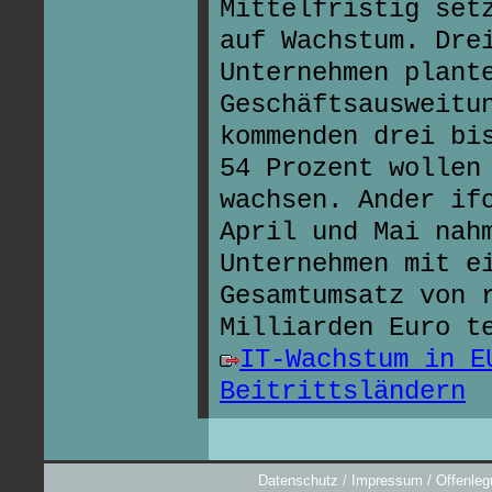
Mittelfristig set
auf Wachstum. Dre
Unternehmen plant
Geschäftsausweitu
kommenden drei bi
54 Prozent wollen
wachsen. Ander if
April und Mai nah
Unternehmen mit e
Gesamtumsatz von 
Milliarden Euro t
IT-Wachstum in E
Beitrittsländern
Datenschutz
/
Impressum / Offenleg