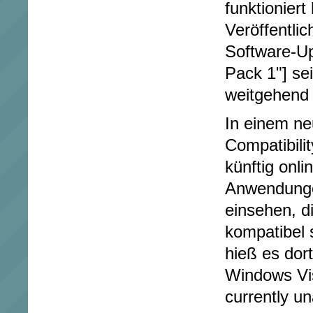
funktioniert
Veröffentli
Software-Up
Pack 1"] se
weitgehend
In einem n
Compatibili
künftig onli
Anwendunge
einsehen, d
kompatibel
hieß es dort
Windows Vis
currently un