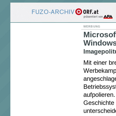
WERBUNG
Microso
Windows
Imagepolit
Mit einer br
Werbekampa
angeschlag
Betriebssy
aufpolieren
Geschichte 
unterscheid