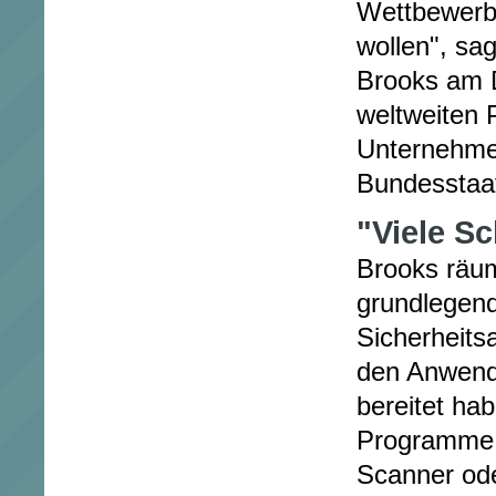
Wettbewerb
wollen", sa
Brooks am D
weltweiten 
Unternehme
Bundesstaat
"Viele S
Brooks räum
grundlegend
Sicherheits
den Anwend
bereitet hab
Programme 
Scanner ode