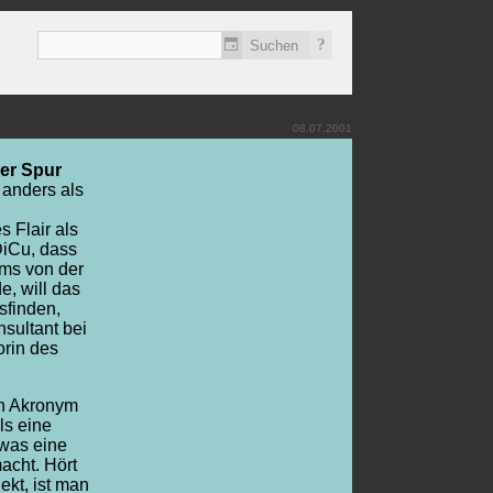
?
08.07.2001
er Spur
 anders als
s Flair als
DiCu, dass
ms von der
e, will das
sfinden,
nsultant bei
orin des
in Akronym
als eine
 was eine
acht. Hört
ekt, ist man