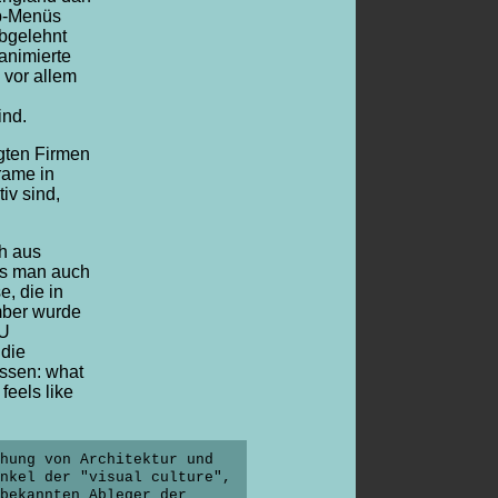
up-Menüs
bgelehnt
animierte
e vor allem
ind.
igten Firmen
rame in
iv sind,
ch aus
s man auch
e, die in
mber wurde
EU
 die
ssen: what
feels like
ehung von Architektur und
nkel der "visual culture",
bekannten Ableger der