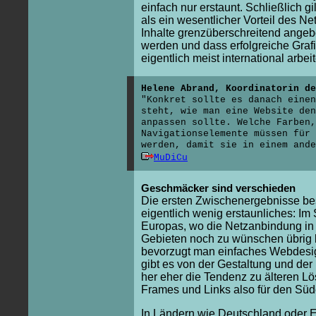
einfach nur erstaunt. Schließlich gil
als ein wesentlicher Vorteil des Ne
Inhalte grenzüberschreitend angeb
werden und dass erfolgreiche Graf
eigentlich meist international arbei
Helene Abrand, Koordinatorin de
"Konkret sollte es danach eine
steht, wie man eine Website den
anpassen sollte. Welche Farben,
Navigationselemente müssen für 
werden, damit sie in einem ande
MuDiCu
Geschmäcker sind verschieden
Die ersten Zwischenergebnisse b
eigentlich wenig erstaunliches: Im
Europas, wo die Netzanbindung i
Gebieten noch zu wünschen übrig l
bevorzugt man einfaches Webdesi
gibt es von der Gestaltung und der
her eher die Tendenz zu älteren L
Frames und Links also für den Süd
In Ländern wie Deutschland oder E