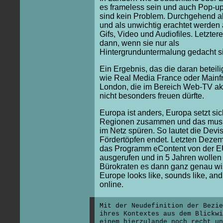
es frameless sein und auch Pop-
sind kein Problem. Durchgehend a
und als unwichtig erachtet werden 
Gifs, Video und Audiofiles. Letzter
dann, wenn sie nur als
Hintergrunduntermalung gedacht s
Ein Ergebnis, das die daran beteil
wie Real Media France oder Mainf
London, die im Bereich Web-TV akt
nicht besonders freuen dürfte.
Europa ist anders, Europa setzt si
Regionen zusammen und das mus
im Netz spüren. So lautet die Devis
Fördertöpfen endet. Letzten Deze
das Programm eContent von der 
ausgerufen und in 5 Jahren wollen
Bürokraten es dann ganz genau wi
Europe looks like, sounds like, and 
online.
Mit der Neudefinition der Bezi
ihres Kontextes aus dem Blickwi
einem hierzulande noch recht un