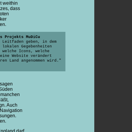
t weithin
tzes, dass
oten
iker
ten.
s Projekts MuDiCu
n Leitfaden geben, in dem
 lokalen Gegebenheiten
 welche Icons, welche
eine Website verändert
ren Land angenommen wird."
esagen
 Süden
n manchen
äßt,
gn. Auch
 Navigation
ösungen.
en.
ngland darf