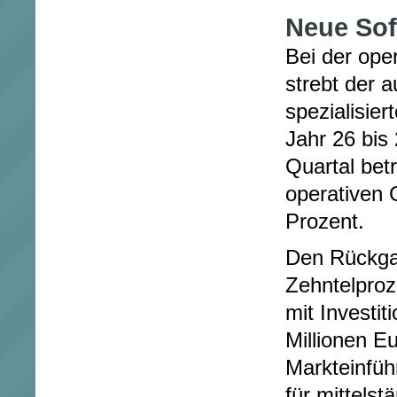
Neue Sof
Bei der op
strebt der 
spezialisie
Jahr 26 bis
Quartal betr
operativen
Prozent.
Den Rückga
Zehntelpro
mit Investi
Millionen Eu
Markteinfüh
für mittels