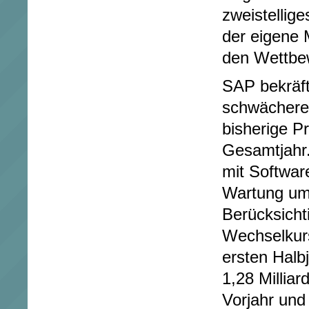
zweistellig
der eigene 
den Wettbe
SAP bekräfti
schwächere
bisherige P
Gesamtjahr.
mit Softwar
Wartung um 
Berücksicht
Wechselkurs
ersten Halb
1,28 Millia
Vorjahr und 