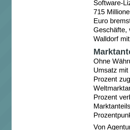
Software-Li
715 Millione
Euro bremst
Geschäfte,
Walldorf mitt
Marktante
Ohne Währu
Umsatz mit
Prozent zug
Weltmarktant
Prozent ver
Marktanteil
Prozentpunk
Von Agentur