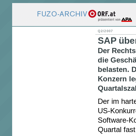
Q2/2007
SAP über
Der Rechtss
die Geschä
belasten. 
Konzern le
Quartalsza
Der im har
US-Konkurr
Software-K
Quartal fast